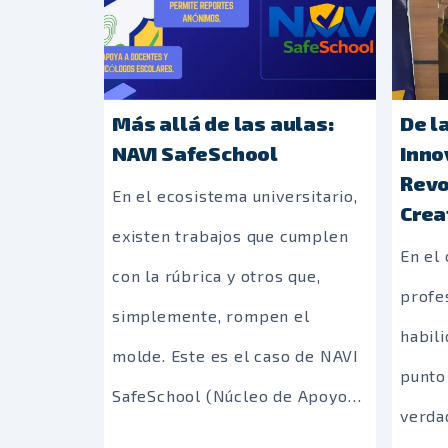
Más allá de las aulas:
De la
NAVI SafeSchool
Inno
Revo
En el ecosistema universitario,
Crea
existen trabajos que cumplen
En el
con la rúbrica y otros que,
profes
simplemente, rompen el
habili
molde. Este es el caso de NAVI
punto
SafeSchool (Núcleo de Apoyo
verda
contra la Violencia e