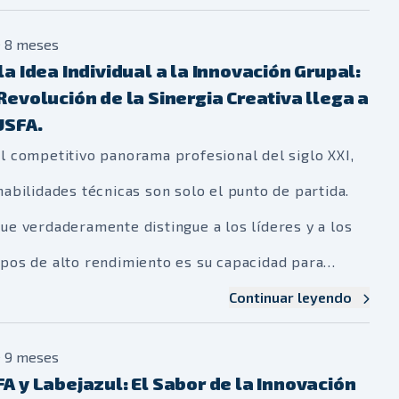
 Francisco de Asís (USFA)
y que hoy se perfila
e 8 meses
 una solución real y necesaria para el sistema
la Idea Individual a la Innovación Grupal:
ativo boliviano. Lo que inició como una evaluación
Revolución de la Sinergia Creativa llega a
USFA.
l del módulo de Desarrollo de Habilidades
l competitivo panorama profesional del siglo XXI,
sversales, ha escalado a un nivel de ejecución
habilidades técnicas son solo el punto de partida.
fesional que ha sorprendido tanto a docentes como
ue verdaderamente distingue a los líderes y a los
a comunidad académica.
ipos de alto rendimiento es su capacidad para
borar, innovar y generar ideas disruptivas. Pero,
Continuar leyendo
la creatividad un chispazo de genialidad solitaria o
e 9 meses
fogata que se enciende y aviva con la colaboración?
A y Labejazul: El Sabor de la Innovación