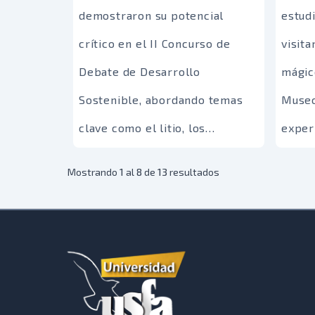
profesional que ha sorprendido
demostraron su potencial
estud
Coach
tanto a docentes como a la
crítico en el II Concurso de
visita
Creati
comunidad académica.
Debate de Desarrollo
mágic
e inm
Sostenible, abordando temas
Museo
recon
clave como el litio, los
exper
Cyril
chaqueos y la minería en el
teoría
Jefatu
Mostrando
1
al
8
de
13
resultados
Madidi. Una muestra del
arte 
evento
compromiso de los futuros
apren
confer
profesionales con un futuro
signif
labor
sostenible.
para 
parad