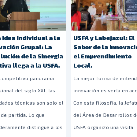
 Idea Individual a la
USFA y Labejazul: El
vación Grupal: La
Sabor de la Innovaci
lución de la Sinergia
el Emprendimiento
tiva llega a la USFA.
Local.
 competitivo panorama
La mejor forma de entend
ional del siglo XXI, las
innovación es verla en acc
dades técnicas son solo el
Con esta filosofía, la Jefa
 de partida. Lo que
del Área de Desarrollos d
deramente distingue a los
USFA organizó una visita