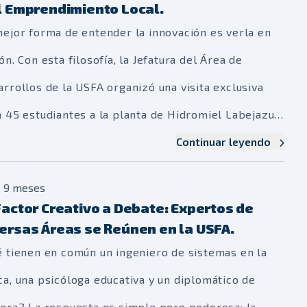
 más de 120 estudiantes de la USFA, la respuesta
l Emprendimiento Local.
eveló de forma contundente tras participar en el
mejor forma de entender la innovación es verla en
ller de Coaching sobre Sinergia Creativa”
, una
ón. Con esta filosofía, la Jefatura del Área de
ón magistral e inmersiva impartida por el
rrollos de la USFA organizó una visita exclusiva
onocido experto francés
Cyril Laurent.
 45 estudiantes a la planta de Hidromiel Labejazul,
nizado por la Jefatura de Desarrollos, este evento
emprendimiento local que está revolucionando una
Continuar leyendo
lto nivel no fue una conferencia tradicional. Fue un
da milenaria con creatividad y calidad. En el
e 9 meses
ratorio viviente diseñado para desmantelar viejos
zón de Huajchilla, nuestros futuros profesionales
Factor Creativo a Debate: Expertos de
adigmas y transformar la manera en que nuestros
eron del aula para sumergirse en una lección
ersas Áreas se Reúnen en la USFA.
diantes abordan el trabajo en equipo, la resolución
istral de emprendimiento.
é tienen en común un ingeniero de sistemas en la
problemas y la innovación.
 artículo te invita a recorrer con nosotros esta
a, una psicóloga educativa y un diplomático de
riencia única, desde la charla con sus fundadores
rera? La respuesta es simple pero poderosa: la