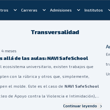
tros
Carreras
Admisiones
Institutos
Transversalidad
A
e 4 meses
En
 allá de las aulas: NAVI SafeSchool
tr
l ecosistema universitario, existen trabajos que
Un
plen con la rúbrica y otros que, simplemente,
pen el molde. Este es el caso de
NAVI SafeSchool
leo de Apoyo contra la Violencia e Intimidación),
iniciativa que nació en las aulas de la
Continuar leyendo
Universidad