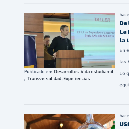
San
hac
como
De 
educ
La 
la 
fina
En e
Tran
las 
pro
Publicado en:
Desarrollos
,
Vida estudiantil
Lo q
a l
,
Transversalidad
,
Experiencias
equ
cola
¿es 
hac
una 
USF