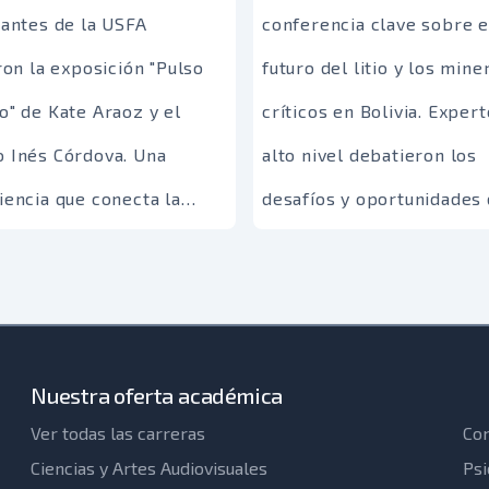
iantes de la USFA
conferencia clave sobre e
ing sobre Sinergia
nosotros esta experienci
ron la exposición "Pulso
futuro del litio y los mine
va”, una sesión magistral
única, desde la charla con
o" de Kate Araoz y el
críticos en Bolivia. Exper
ersiva impartida por el
fundadores hasta la
 Inés Córdova. Una
alto nivel debatieron los
ocido experto francés
degustación de un produc
iencia que conecta la
desafíos y oportunidades
 Laurent.Organizado por la
es puro ingenio boliviano.
 de la creatividad con el
estos recursos en la trans
ra de Desarrollos, este
vivo, reforzando un
energética, desde una
 de alto nivel no fue una
dizaje práctico y
perspectiva geopolítica y
encia tradicional. Fue un
icativo.
ambiental.
atorio viviente diseñado
Nuestra oferta académica
Ver todas las carreras
Com
desmantelar viejos
Ciencias y Artes Audiovisuales
Psi
igmas y transformar la