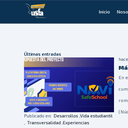
Inicio
Noso
Últimas entradas
hac
Más
En e
cum
rom
(Núc
Publicado en:
Desarrollos
,
Vida estudiantil
,
Transversalidad
,
Experiencias
una 