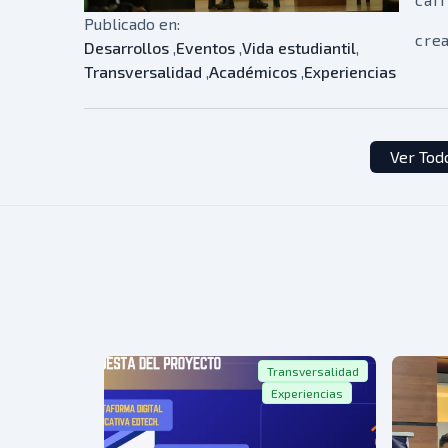
Publicado en:
hast
crea
Desarrollos
,
Eventos
,
Vida estudiantil
,
Transversalidad
,
Académicos
,
Experiencias
inge
Des
Mul
Ver Tod
Lab
estu
las 
En e
imp
qué,
Transversalidad
Experiencias
pen
vali