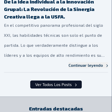
De la Idea Individual a la Innovación
Grupal: La Revolución de la Sinergia
Creativa llega a la USFA.
En el competitivo panorama profesional del siglo
XXI, las habilidades técnicas son solo el punto de
partida. Lo que verdaderamente distingue a los
líderes y a los equipos de alto rendimiento es su
capacidad para colaborar, innovar y generar ideas
Continuar leyendo
disruptivas. Pero, ¿es la creatividad un chispazo de
Ver Todos Los Posts
genialidad solitaria o una fogata que se enciende y
aviva con la colaboración? Para más de 120
estudiantes de la USFA, la respuesta se reveló de
Entradas destacadas