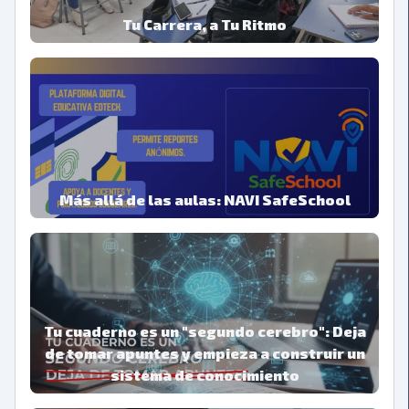
Tu Carrera, a Tu Ritmo
Descubre la Flexibilidad Total del Modelo USFA
EJECUTIVO.
Más allá de las aulas: NAVI SafeSchool
El proyecto multidisciplinario que revoluciona la
convivencia escolar
Tu cuaderno es un "segundo cerebro": Deja
de tomar apuntes y empieza a construir un
sistema de conocimiento
El método para transformar tus apuntes de un