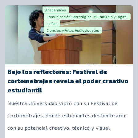
forma contundente tras participar en el
“Taller de
Académicos
Coaching sobre Sinergia Creativa”
, una sesión
Comunicación Estratégica, Multimedia y Digital
La Paz
magistral e inmersiva impartida por el reconocido
Ciencias y Artes Audiovisuales
experto francés
Cyril Laurent.
Organizado por la Jefatura de Desarrollos, este
evento de alto nivel no fue una conferencia
Bajo los reflectores: Festival de
tradicional. Fue un laboratorio viviente diseñado
cortometrajes revela el poder creativo
estudiantil
para desmantelar viejos paradigmas y transformar
la manera en que nuestros estudiantes abordan el
Nuestra Universidad vibró con su Festival de
trabajo en equipo, la resolución de problemas y la
Cortometrajes, donde estudiantes deslumbraron
innovación.
con su potencial creativo, técnico y visual.