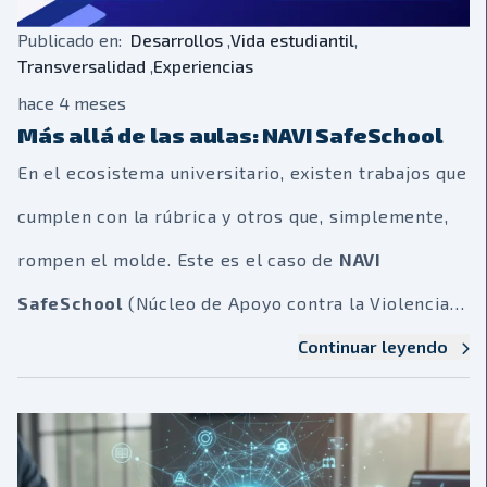
Publicado en:
Desarrollos
,
Vida estudiantil
,
Transversalidad
,
Experiencias
hace 4 meses
Más allá de las aulas: NAVI SafeSchool
En el ecosistema universitario, existen trabajos que
cumplen con la rúbrica y otros que, simplemente,
rompen el molde. Este es el caso de
NAVI
SafeSchool
(Núcleo de Apoyo contra la Violencia e
Intimidación), una iniciativa que nació en las aulas
Continuar leyendo
de la
Universidad San Francisco de Asís (USFA)
y
que hoy se perfila como una solución real y
necesaria para el sistema educativo boliviano. Lo