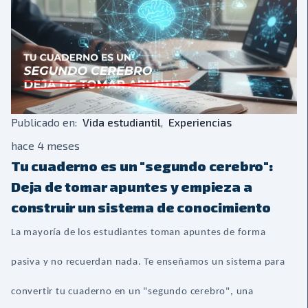
que inició como una evaluación final del módulo de
Desarrollo de Habilidades Transversales, ha
escalado a un nivel de ejecución profesional que ha
sorprendido tanto a docentes como a la comunidad
Publicado en:
Vida estudiantil
,
Experiencias
académica.
hace 4 meses
Tu cuaderno es un "segundo cerebro":
Deja de tomar apuntes y empieza a
construir un sistema de conocimiento
La mayoría de los estudiantes toman apuntes de forma
pasiva y no recuerdan nada. Te enseñamos un sistema para
convertir tu cuaderno en un "segundo cerebro", una