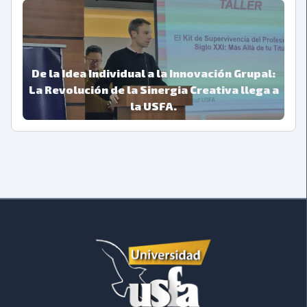
simple registro a un potente motor de ideas.
Aprende a procesar, conectar y recordar la
información sin esfuerzo.
De la Idea Individual a la Innovación Grupal:
La Revolución de la Sinergia Creativa llega a
la USFA.
Lecciones de un Taller de Coaching Internacional en
la USFA.