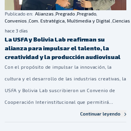
Publicado en:
Alianzas
,
Pregrado
,
Pregrado
,
Convenios
,
Com. Estratégica, Multimedia y Digital
,
Ciencias
hace 3 días
La USFA y Bolivia Lab reafirman su
alianza para impulsar el talento, la
creatividad y la producción audiovisual
Con el propósito de impulsar la innovación, la
cultura y el desarrollo de las industrias creativas, la
USFA y Bolivia Lab suscribieron un Convenio de
Cooperación Interinstitucional que permitirá
desarrollar programas de formación, pasantías,
Continuar leyendo
proyectos audiovisuales, actividades académicas y