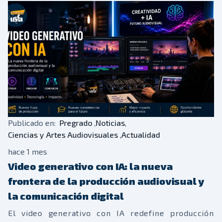
espacios de intercambio con profesionales del
sector cinematográfico y audiovisual, fortaleciendo
la proyección internacional de los estudiantes de
carreras de “Comunicación Estratégica, Multimedia
y Digital” y “Ciencias y Artes Audiovisuales”.
Publicado en:
Pregrado
,
Noticias
,
Ciencias y Artes Audiovisuales
,
Actualidad
hace 1 mes
Video generativo con IA: la nueva
frontera de la producción audiovisual y
la comunicación digital
El video generativo con IA redefine producción