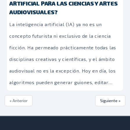
ARTIFICIAL PARA LAS CIENCIAS Y ARTES
AUDIOVISUALES?
La inteligencia artificial (IA) ya no es un
concepto futurista ni exclusivo de la ciencia
ficción. Ha permeado prácticamente todas las
disciplinas creativas y científicas, y el ámbito
audiovisual no es la excepción. Hoy en día, los
algoritmos pueden generar guiones, editar
videos, restaurar imágenes antiguas e incluso
« Anterior
Siguiente »
componer música. Frente a esta realidad, surge
una pregunta ineludible: ¿es posible imaginar
un futuro en el que las Ciencias y Artes