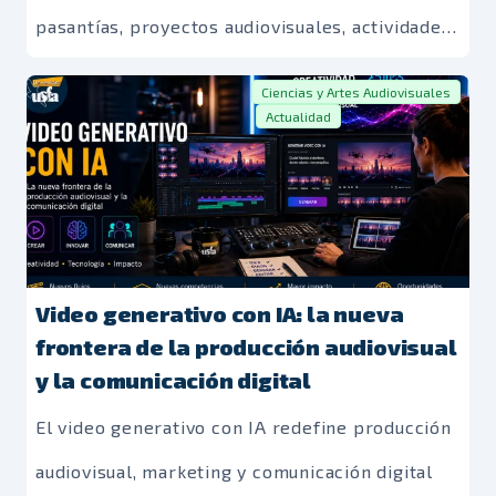
pasantías, proyectos audiovisuales, actividades
académicas y espacios de intercambio con
Ciencias y Artes Audiovisuales
profesionales del sector cinematográfico y
Actualidad
audiovisual, fortaleciendo la proyección
internacional de los estudiantes de carreras de
“Comunicación Estratégica, Multimedia y
Digital” y “Ciencias y Artes Audiovisuales”.
Video generativo con IA: la nueva
frontera de la producción audiovisual
y la comunicación digital
El video generativo con IA redefine producción
audiovisual, marketing y comunicación digital