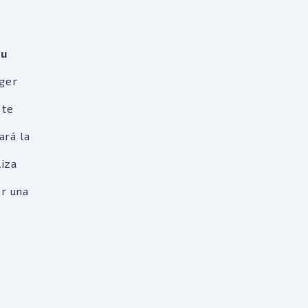
tu
nger
 te
ará la
iza
er una
e