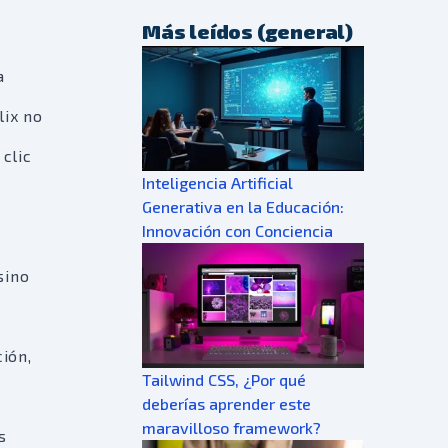
Más leídos (general)
a
lix no
clic
Inteligencia Artificial
Generativa en la Educación:
Innovación con Conciencia
sino
ión,
Tailwind CSS, ¿Por qué
deberías aprender este
maravilloso framework?
s