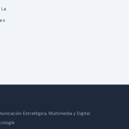
 La
 en
unicación Estratégica, Multimedia y Digital
cología