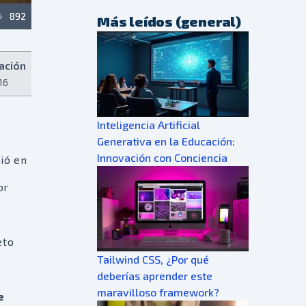
892
Más leídos (general)
ación
16
Inteligencia Artificial
Generativa en la Educación:
Innovación con Conciencia
ió en
or
eto
Tailwind CSS, ¿Por qué
deberías aprender este
maravilloso framework?
e