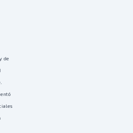
y de
d
.
sentó
ciales
a