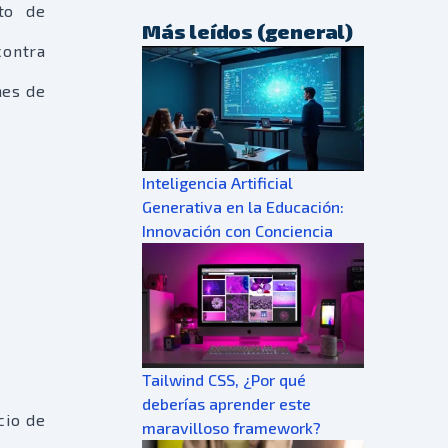
uto de
Más leídos (general)
contra
nes de
Inteligencia Artificial
Generativa en la Educación:
Innovación con Conciencia
Tailwind CSS, ¿Por qué
deberías aprender este
cio de
maravilloso framework?