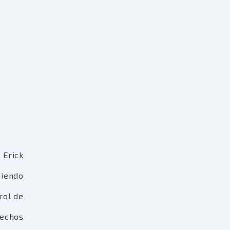
 Erick
ciendo
rol de
rechos