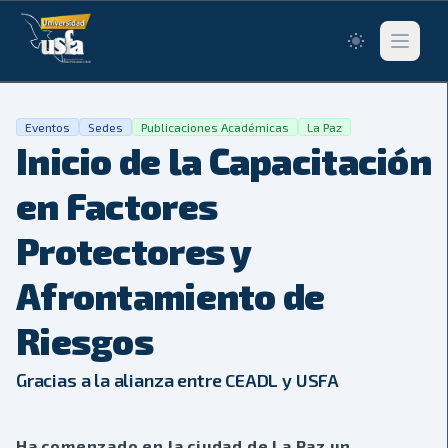
Switch to lig
Abrir me
Eventos
Sedes
Publicaciones Académicas
La Paz
Inicio de la Capacitación
en Factores
Protectores y
Afrontamiento de
Riesgos
Gracias a la alianza entre CEADL y USFA
Ha comenzado en la ciudad de La Paz un